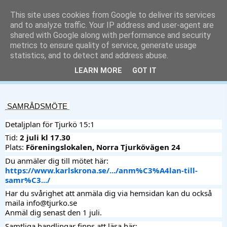
This site uses cookies from Google to deliver its services
and to analyze traffic. Your IP address and user-agent are
shared with Google along with performance and security
metrics to ensure quality of service, generate usage
statistics, and to detect and address abuse.
LEARN MORE
GOT IT
▼
SAMRÅDSMÖTE 
Detaljplan för Tjurkö 15:1
Tid: 
2 juli kl 17.30
Plats: 
Föreningslokalen, Norra Tjurkövägen 24
Du anmäler dig till mötet här:
https://www.karlskrona.se/.../anm%C3%A4lan-till-
samr%C3.../
Har du svårighet att anmäla dig via hemsidan kan du också 
maila info@tjurko.se
Anmäl dig senast den 1 juli. 
Samtliga handlingar finns att läsa här: 