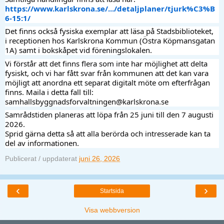
https://www.karlskrona.se/.../detaljplaner/tjurk%C3%B
6-15:1/
Det finns också fysiska exemplar att läsa på Stadsbiblioteket,  
i receptionen hos Karlskrona Kommun (Östra Köpmansgatan 
1A) samt i bokskåpet vid föreningslokalen. 
Vi förstår att det finns flera som inte har möjlighet att delta 
fysiskt, och vi har fått svar från kommunen att det kan vara 
möjligt att anordna ett separat digitalt möte om efterfrågan 
finns. Maila i detta fall till:
samhallsbyggnadsforvaltningen@karlskrona.se
Samrådstiden planeras att löpa från 25 juni till den 7 augusti 
2026. 
Sprid gärna detta så att alla berörda och intresserade kan ta 
del av informationen.
Publicerat / uppdaterat
juni 26, 2026
‹
›
Startsida
Visa webbversion