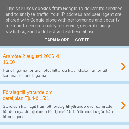
This site uses cookies from Google to deliver its services
and to analyze traffic. Your IP address and user-agent are
shared with Google along with performance and security
metrics to ensure quality of service, generate usage
statistics, and to detect and address abuse.
LEARN MORE
GOT IT
▼
Årsmöte 2 augusti 2026 kl
›
16.00
Handlingarna för årsmötet hittar du här: Klicka här för att
komma till handlingarna
Förslag till yttrande om
›
detaljplan Tjurkö 15:1
Styrelsen har tagit fram ett förslag till yttrande över samrådet
för den nya detaljplanen för Tjurkö 15:1. Yttrandet utgår från
föreningens ...