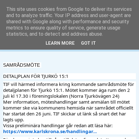
This site uses cookies from Google to deliver its services
and to analyze traffic. Your IP address and user-agent are
shared with Google along with performance and security
metrics to ensure quality of service, generate usage
statistics, and to detect and address abuse.
LEARN MORE
GOT IT
▼
SAMRÅDSMÖTE 
DETALJPLAN FÖR TJURKÖ 15:1
TIF vill härmed informera kring kommande samrådsmöte för 
detaljplanen för Tjurkö 15:1. Mötet kommer äga rum den 2 
juli kl 17.30 i föreningslokalen (Norra Tjurkövägen 24) 
Mer information, möteshandlingar samt anmälan till mötet 
kommer ske via kommunens hemsida när samrådet officiellt 
har startat den 26 juni. TIF skickar ut länk så snart det har 
lagts upp.  
Vissa preliminära handlingar går redan att läsa här: 
https://www.karlskrona.se/handlingar...