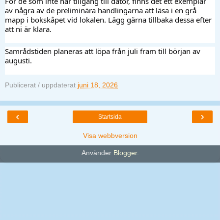
För de som inte har tillgång till dator, finns det ett exemplar 
av några av de preliminära handlingarna att läsa i en grå 
mapp i bokskåpet vid lokalen. Lägg gärna tillbaka dessa efter 
att ni är klara. 
Samrådstiden planeras att löpa från juli fram till början av 
augusti. 
Publicerat / uppdaterat
juni 18, 2026
‹
›
Startsida
Visa webbversion
Använder
Blogger
.