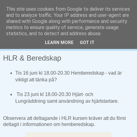
This site uses cookies from Google to deliver its services
and to analyze traffic. Your IP address and user-agent are
shared with Google along with performance and security
metrics to ensure quality of service, generate usage
statistics, and to detect and address abuse.
LEARN MORE
GOT IT
▼
HLR & Beredskap
Tis 16 juni kl 18.00-20.30 Hemberedskap - vad är
viktigt att tänka på?
Tis 23 juni kl 18.00-20.30 Hjärt- och
Lungräddning samt användning av hjärtstartare.
Observera att deltagande i HLR kursen kräver att du först
deltagit i informationen om hemberedskap.